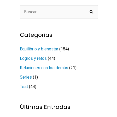
B
u
s
Categorias
c
a
Equilibrio y bienestar
(154)
r
Logros y retos
(44)
p
Relaciones con los demás
(21)
o
Series
(1)
r
Test
(44)
:
Últimas Entradas