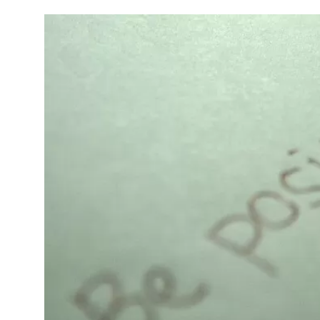
Navegación
de
entradas