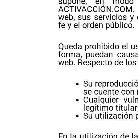
supone, en modo 
ACTIVACCIÓN.COM. De 
web, sus servicios y 
fe y el orden público.
Queda prohibido el uso
forma, puedan causar
web. Respecto de los 
Su reproducció
se cuente con 
Cualquier vu
legítimo titular
Su utilización 
En la utilización de 