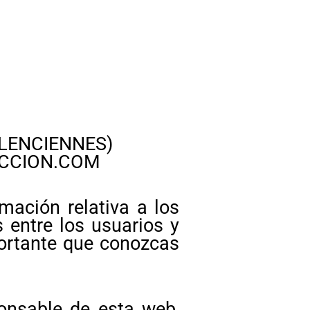
LENCIENNES)
CCION.COM
rmación relativa a los
 entre los usuarios y
ortante que conozcas
sable de esta web,