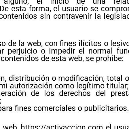
alguno, el inicio de una relac
esta forma, el usuario se compromet
contenidos sin contravenir la legisla
 de la web, con fines ilícitos o lesiv
 perjuicio o impedir el normal fun
contenidos de esta web, se prohíbe:
n, distribución o modificación, total 
mi autorización como legítimo titular;
lneración de los derechos del pre
;
para fines comerciales o publicitarios.
la web, https://activaccion.com el u