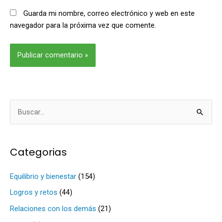
Guarda mi nombre, correo electrónico y web en este
navegador para la próxima vez que comente.
Alternative:
B
u
s
Categorias
c
a
Equilibrio y bienestar
(154)
r
Logros y retos
(44)
p
Relaciones con los demás
(21)
o