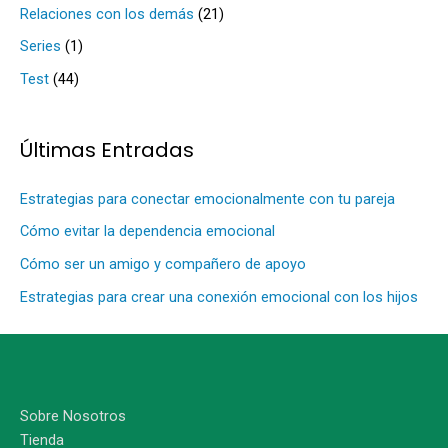
Relaciones con los demás
(21)
o
Series
(1)
r
Test
(44)
:
Últimas Entradas
Estrategias para conectar emocionalmente con tu pareja
Cómo evitar la dependencia emocional
Cómo ser un amigo y compañero de apoyo
Estrategias para crear una conexión emocional con los hijos
Sobre Nosotros
Tienda