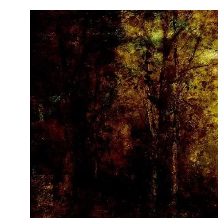
Navegación
de
entradas