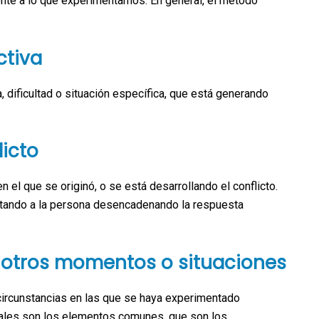
nte a lo que experimentamos. En general, el método
ctiva
, dificultad o situación específica, que está generando
licto
el que se originó, o se está desarrollando el conflicto.
ctando a la persona desencadenando la respuesta
 otros momentos o situaciones
 circunstancias en las que se haya experimentado
cuales son los elementos comunes, que son los