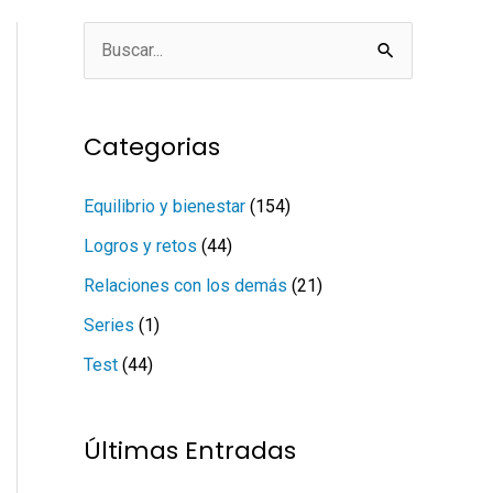
B
u
s
Categorias
c
a
Equilibrio y bienestar
(154)
r
Logros y retos
(44)
p
Relaciones con los demás
(21)
o
Series
(1)
r
Test
(44)
:
Últimas Entradas