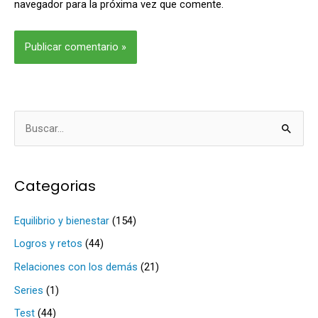
navegador para la próxima vez que comente.
Alternative:
B
u
s
Categorias
c
a
Equilibrio y bienestar
(154)
r
Logros y retos
(44)
p
Relaciones con los demás
(21)
o
Series
(1)
r
Test
(44)
: