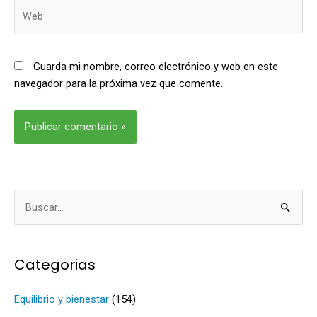
Web
Guarda mi nombre, correo electrónico y web en este
navegador para la próxima vez que comente.
Alternative:
B
u
s
Categorias
c
a
Equilibrio y bienestar
(154)
r