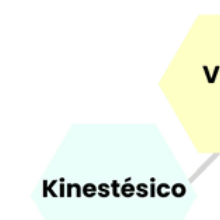
Navegación
de
entradas