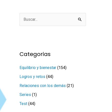
B
u
s
c
a
Categorias
r
Equilibrio y bienestar
(154)
p
o
Logros y retos
(44)
r
Relaciones con los demás
(21)
:
Series
(1)
Test
(44)