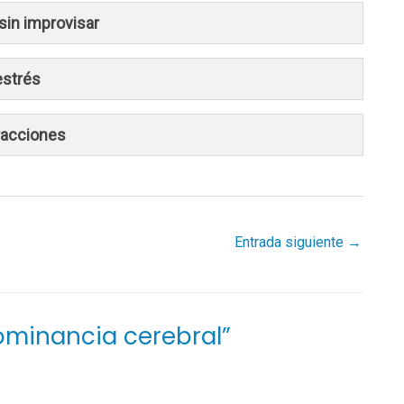
sin improvisar
estrés
tracciones
Entrada siguiente
→
ominancia cerebral”