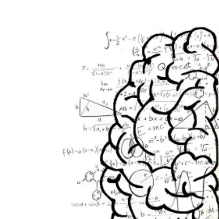
Navegación
de
entradas