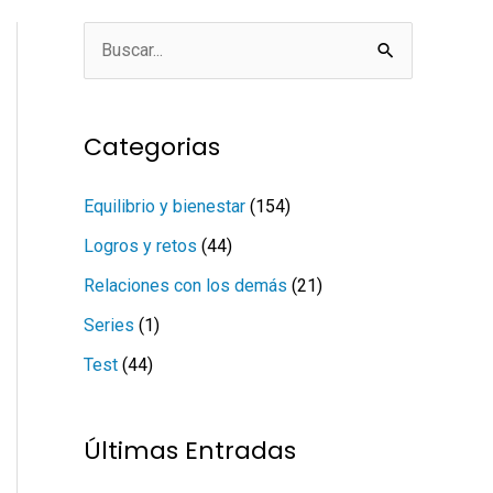
B
u
s
Categorias
c
a
Equilibrio y bienestar
(154)
r
Logros y retos
(44)
p
Relaciones con los demás
(21)
o
Series
(1)
r
Test
(44)
:
Últimas Entradas