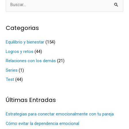
B
u
s
Categorias
c
a
Equilibrio y bienestar
(154)
r
Logros y retos
(44)
p
Relaciones con los demás
(21)
o
Series
(1)
r
Test
(44)
:
Últimas Entradas
Estrategias para conectar emocionalmente con tu pareja
Cómo evitar la dependencia emocional