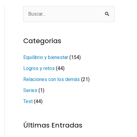
B
u
s
Categorias
c
a
Equilibrio y bienestar
(154)
r
Logros y retos
(44)
p
Relaciones con los demás
(21)
o
Series
(1)
r
Test
(44)
:
Últimas Entradas