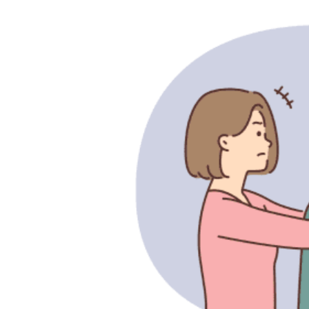
Navegación
de
entradas