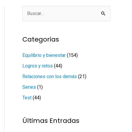
B
u
s
Categorias
c
a
Equilibrio y bienestar
(154)
r
Logros y retos
(44)
p
Relaciones con los demás
(21)
o
Series
(1)
r
Test
(44)
:
Últimas Entradas