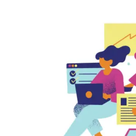
Navegación
de
entradas