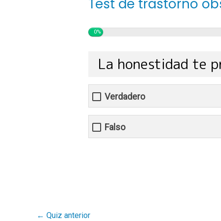
Test de trastorno o
0%
La honestidad te p
Verdadero
Falso
←
Quiz anterior