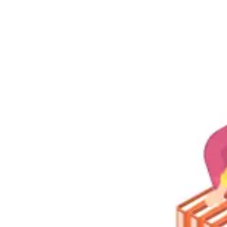
Navegación
de
entradas